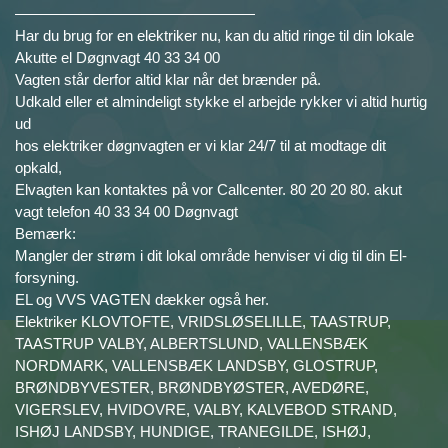
————————————————
Har du brug for en elektriker nu, kan du altid ringe til din lokale
Akutte el Døgnvagt 40 33 34 00
Vagten står derfor altid klar når det brænder på.
Udkald eller et almindeligt stykke el arbejde rykker vi altid hurtig
ud
hos elektriker døgnvagten er vi klar 24/7 til at modtage dit
opkald,
Elvagten kan kontaktes på vor Callcenter. 80 20 20 80. akut
vagt telefon 40 33 34 00 Døgnvagt
Bemærk:
Mangler der strøm i dit lokal område henviser vi dig til din El-
forsyning.
EL og VVS VAGTEN dækker også her.
Elektriker KLOVTOFTE, VRIDSLØSELILLE, TAASTRUP,
TAASTRUP VALBY, ALBERTSLUND, VALLENSBÆK
NORDMARK, VALLENSBÆK LANDSBY, GLOSTRUP,
BRØNDBYVESTER, BRØNDBYØSTER, AVEDØRE,
VIGERSLEV, HVIDOVRE, VALBY, KALVEBOD STRAND,
ISHØJ LANDSBY, HUNDIGE, TRANEGILDE, ISHØJ,