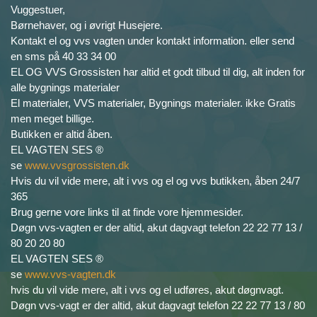
Vuggestuer,
Børnehaver, og i øvrigt Husejere.
Kontakt el og vvs vagten under kontakt information. eller send
en sms på 40 33 34 00
EL OG VVS Grossisten har altid et godt tilbud til dig, alt inden for
alle bygnings materialer
El materialer, VVS materialer, Bygnings materialer. ikke Gratis
men meget billige.
Butikken er altid åben.
EL VAGTEN SES ®
se
www.vvsgrossisten.dk
Hvis du vil vide mere, alt i vvs og el og vvs butikken, åben 24/7
365
Brug gerne vore links til at finde vore hjemmesider.
Døgn vvs-vagten er der altid, akut dagvagt telefon 22 22 77 13 /
80 20 20 80
EL VAGTEN SES ®
se
www.vvs-vagten.dk
hvis du vil vide mere, alt i vvs og el udføres, akut døgnvagt.
Døgn vvs-vagt er der altid, akut dagvagt telefon 22 22 77 13 / 80